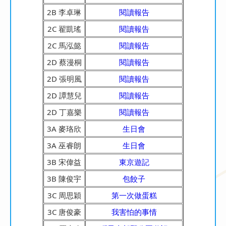
2B 李卓琳
閱讀報告
2C 翟凱瑤
閱讀報告
2C 馬泓懿
閱讀報告
2D 蔡漫桐
閱讀報告
2D 張明風
閱讀報告
2D 譚慧兒
閱讀報告
2D 丁嘉樂
閱讀報告
3A 麥珞欣
生日會
3A 巫睿朗
生日會
3B 宋偉益
東京遊記
3B 陳俊宇
包餃子
3C 周思穎
第一次做蛋糕
3C 唐俊豪
我害怕的事情