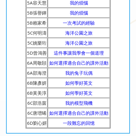
5A容天慧
我的煩惱
5B張譽鏵
我的煩惱
5B賴家希
一次考試的經驗
5C何明濤
海洋公園之旅
5C姚樂珩
海洋公園之旅
5D曾鴻善
這件事讓我學會一個道理
6A周敬頣
如何選擇適合自己的課外活動
6A邵海澄
我的兔子玩偶
6B陳彥妍
如何學好英文
6B黃美淳
如何學好英文
6C邵浩茵
我的模型飛機
6C唐瑨晞
如何選擇適合自己的課外活動
6D劉心妍
一段難忘的回憶