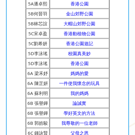
5A潘卓熙
香港公園
5B何晉羽
金山郊野公園
5B林芯誼
大帽山郊野公園
5C宋卓盈
香港動植物公園
5C劉希妍
香港公園遊記
5D李泳瑤
校園真美妙
5D李泳瑤
香港公園
6A 梁禾妤
媽媽的愛
6A 陳芷妍
一件使我懷念的玩具
6A 蘇利明
我的媽媽
6B 張譽鏵
論誠實
6B 張譽鏵
學好英文的方法
6B 郭皓駿
我尊敬的一位老師
6C 鍾詠賢
父母之恩