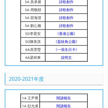
5A 吳承展
詩歌創作
5A 周敬頤
詩歌創作
5A 邵海澄
詩歌創作
5A 劉心雅
詩歌創作
5D李晉安
《香港公園》
5D陳美淇
《荔枝角公園》
6A馮雪瑩
《一張生日卡》
6A梁焯東
說明文
2020-2021年度
1A 王尹菁
閱讀報告
1A 彭允浠
閱讀報告