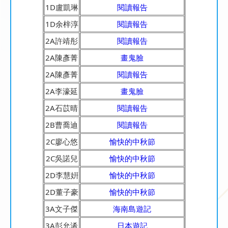
1D盧凱琳
閱讀報告
1D余梓淳
閱讀報告
2A許靖彤
閱讀報告
2A陳彥菁
畫鬼臉
2A陳彥菁
閱讀報告
2A李濠延
畫鬼臉
2A石苡晴
閱讀報告
2B曹喬迪
閱讀報告
2C廖心悠
愉快的中秋節
2C吳諾兒
愉快的中秋節
2D李慧姸
愉快的中秋節
2D董子豪
愉快的中秋節
3A文子傑
海南島遊記
3A彭允浠
日本遊記