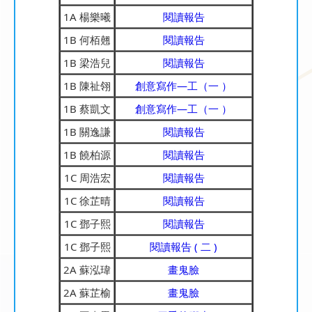
1A 楊樂曦
閱讀報告
1B 何栢翹
閱讀報告
1B 梁浩兒
閱讀報告
1B 陳祉翎
創意寫作—工（一 ）
1B 蔡凱文
創意寫作—工（一 ）
1B 關逸謙
閱讀報告
1B 饒柏源
閱讀報告
1C 周浩宏
閱讀報告
1C 徐芷晴
閱讀報告
1C 鄧子熙
閱讀報告
1C 鄧子熙
閱讀報告 ( 二 )
2A 蘇泓瑋
畫鬼臉
2A 蘇芷榆
畫鬼臉