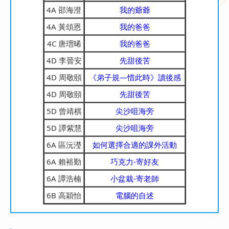
4A 邵海澄
我的爺爺
4A 黃頌恩
我的爸爸
4C 唐瑨晞
我的爸爸
4D 李晉安
先甜後苦
4D 周敬頤
《弟子規—惜此時》讀後感
4D 周敬頤
先甜後苦
5D 曾靖棋
尖沙咀海旁
5D 譚紫慧
尖沙咀海旁
6A 區沅瀅
如何選擇合適的課外活動
6A 賴裕勤
巧克力-寄好友
6A 譚浩楠
小盆栽-寄老師
6B 高穎怡
電腦的自述