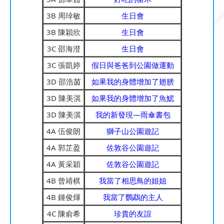
3B 周琸敏
生日會
3B 陳穎欣
生日會
3C 邵海澄
生日會
3C 張凱婷
假日與爸爸到公園做運動
3D 邵浩茵
如果我的身體增加了翅膀
3D 陳美淇
如果我的身體增加了魚鰓
3D 陳美淇
我的新發現—雨傘書包
4A 伍俊朗
獅子山公園遊記
4A 郭芷盈
佐敦谷公園遊記
4A 黃采穎
佐敦谷公園遊記
4B 曾靖棋
我當了相思鳥的姐姐
4B 鍾俊煇
我當了鸚鵡的主人
4C 陳俞希
珍貴的友誼