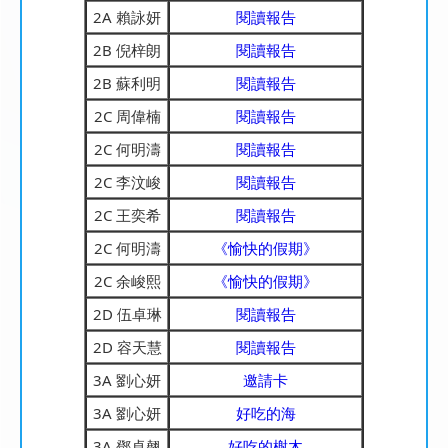
2A 賴詠妍
閱讀報告
2B 倪梓朗
閱讀報告
2B 蘇利明
閱讀報告
2C 周偉楠
閱讀報告
2C 何明濤
閱讀報告
2C 李汶峻
閱讀報告
2C 王奕希
閱讀報告
2C 何明濤
《愉快的假期》
2C 余峻熙
《愉快的假期》
2D 伍卓琳
閱讀報告
2D 容天慧
閱讀報告
3A 劉心妍
邀請卡
3A 劉心妍
好吃的海
3A 鄧卓翹
好吃的榭木