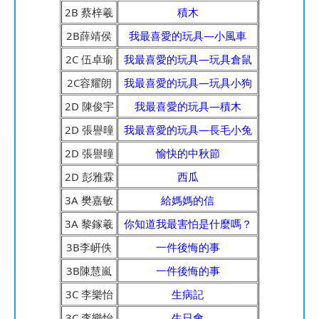
2B 蔡梓羲
積木
2B薛靖侯
我最喜愛的玩具—小風車
2C 伍卓瑜
我最喜愛的玩具—玩具倉鼠
2C容耀朗
我最喜愛的玩具—玩具小狗
2D 陳俊宇
我最喜愛的玩具—積木
2D 張譽曈
我最喜愛的玩具—長毛小兔
2D 張譽曈
愉快的中秋節
2D 彭雅霖
西瓜
3A 樊嘉敏
給媽媽的信
3A 黎鎵羲
你知道我最害怕是什麼嗎？
3B李岍佚
一件後悔的事
3B陳慧嵐
一件後悔的事
3C 李樂怡
生病記
3C 李樂怡
生日會