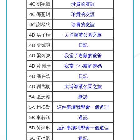
4C 劉宛穎
珍貴的友誼
4C 鄧斐玥
珍貴的友誼
4C 謝希悠
珍貴的友誼
4D 洪子晴
大埔海濱公園之旅
4D 梁焯東
日記
4D 梁焯東
我當了倉鼠的爸爸
4D 黃麗清
我當了小貓的媽媽
4D 潘在欽
日記
4D 謝雋朗
大埔海濱公園之旅
5A 區沅瀅
新詩
5A 賴裕勤
這件事讓我學會一個道理
5B 李若涵
週記
5B 黃焯琳
這件事讓我學會一個道理
5C 伍梓淇
週記