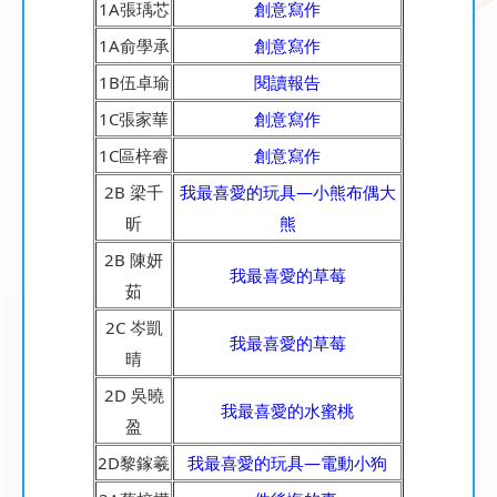
1A張瑀芯
創意寫作
1A俞學承
創意寫作
1B伍卓瑜
閱讀報告
1C張家華
創意寫作
1C區梓睿
創意寫作
2B 梁千
我最喜愛的玩具—小熊布偶大
昕
熊
2B 陳妍
我最喜愛的草莓
茹
2C 岑凱
我最喜愛的草莓
晴
2D 吳曉
我最喜愛的水蜜桃
盈
2D黎鎵羲
我最喜愛的玩具—電動小狗