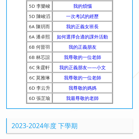
5D 李樂峻
我的煩惱
5D 陳峻滔
一次考試的經歷
6A 陳玥而
我的正義女班長
6A 潘卓熙
如何選擇合適的課外活動
6B 何晉羽
我的正義朋友
6B 林芯誼
我尊敬的一位老師
6C 朱霆軒
我的正義朋友——小文
6C 莫雅琳
我尊敬的一位老師
6D 李云升
我尊敬的媽媽
6D 張芷瑜
我最尊敬的老師
2023-2024年度 下學期