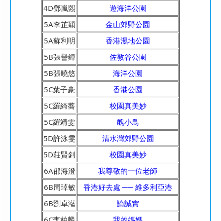
4D鄧嵐熙
遊海洋公園
5A李芷穎
金山郊野公園
5A蘇利明
香港濕地公園
5B張譽鏵
佐敦谷公園
5B張曉悠
海洋公園
5C葉子豪
香港公園
5C羅綺蕎
校園真美妙
5C羅靖雯
醜小鳥
5D許泳雯
清水灣郊野公園
5D莊賢釗
校園真美妙
6A邵海澄
我尊敬的一位老師
6B周琸敏
香港好去處 ── 維多利亞港
6B劉卓灆
論誠實
6C李柏麟
我的媽媽