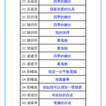
2C 巫嘉恩
四季的腳步
2C 巫嘉恩
我最喜愛的玩具
2C 阮玥潼
四季的腳步
2C 陳玥而
四季的腳步
2C 陳玥而
我的抉擇
2C 陳玥而
畫鬼臉
2C 鄧嵐熙
畫鬼臉
2C 盧建澄
四季的腳步
2C 盧建澄
畫鬼臉
3A 劉曦嵐
我是一台平板電腦
3A 劉曦嵐
校園趣事
3A 劉曦嵐
假如我可以增加一雙翅膀
3D 蔡嘉怡
布娃娃的自述
3D 賴家希
電腦的自述