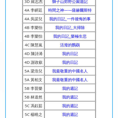
3D 羅志杰
獅子山郊野公園遊記
4A 李岍廷
時間之神——薩赫爾斯特
4A 吳諾兒
我的日記_一件後悔的事
4B 李樂怡
我的日記_大掃除
4B 李樂怡
我的日記_樂極生悲
4C 陳慧嵐
活潑的鸚鵡
4D 陳詩浠
我的日記
4D 謝政叡
我的日記
5A 梁浩兒
我最敬重的中國名人
5A 黃柏文
我最敬重的中國名人
5B 李晉樂
我的週記
5B 林道然
我的週記
5C 馮鈺茹
我的週記
5C 楊曉之
我的週記