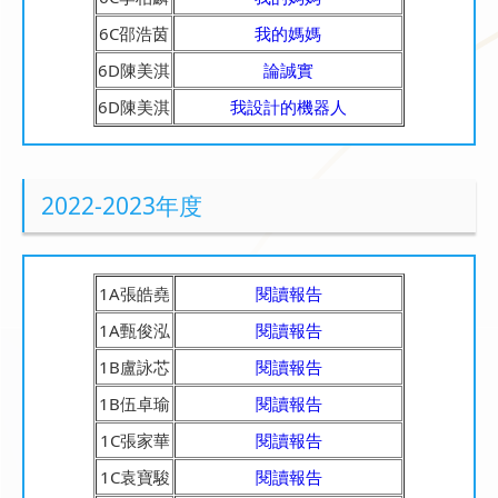
6C邵浩茵
我的媽媽
6D陳美淇
論誠實
6D陳美淇
我設計的機器人
2022-2023年度
1A張皓堯
閱讀報告
1A甄俊泓
閱讀報告
1B盧詠芯
閱讀報告
1B伍卓瑜
閱讀報告
1C張家華
閱讀報告
1C袁寶駿
閱讀報告