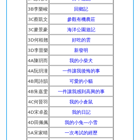
3B李樂峻
回鄉記
3C蔡凱文
參觀有機農莊
3C麥景豪
海洋公園遊記
3D何栢翹
好吃的雲
3D李晉樂
新發明
4A陳玥而
我的小柴犬
4A阮玥潼
一件讓我後悔的事
4B周詩韻
可愛的小貓
4B朱嘉雯
一件讓我感到高興的事
4C何晉羽
我的小倉鼠
4D宋卓盈
我的日記
4D田佩佩
我的小兔—小雪
5A宋家晴
一次考試的經歷