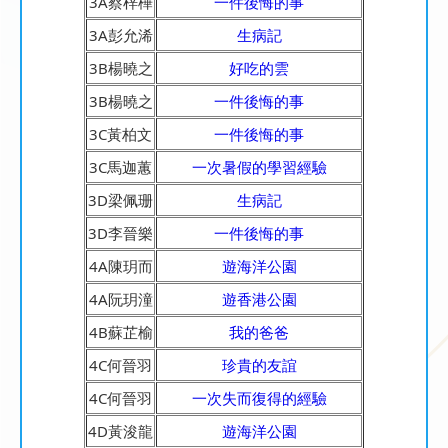
3A蔡梓樺
一件後悔的事
3A彭允浠
生病記
3B楊曉之
好吃的雲
3B楊曉之
一件後悔的事
3C黃柏文
一件後悔的事
3C馬迦蕙
一次暑假的學習經驗
3D梁佩珊
生病記
3D李晉樂
一件後悔的事
4A陳玥而
遊海洋公園
4A阮玥潼
遊香港公園
4B蘇芷榆
我的爸爸
4C何晉羽
珍貴的友誼
4C何晉羽
一次失而復得的經驗
4D黃浚龍
遊海洋公園