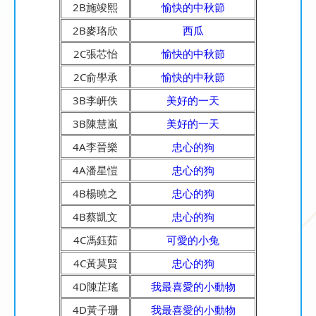
2B施竣熙
愉快的中秋節
2B麥珞欣
西瓜
2C張芯怡
愉快的中秋節
2C俞學承
愉快的中秋節
3B李岍佚
美好的一天
3B陳慧嵐
美好的一天
4A李晉樂
忠心的狗
4A潘星愷
忠心的狗
4B楊曉之
忠心的狗
4B蔡凱文
忠心的狗
4C馮鈺茹
可愛的小兔
4C黃莫賢
忠心的狗
4D陳芷瑤
我最喜愛的小動物
4D黃子珊
我最喜愛的小動物