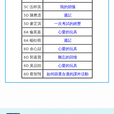
5C 伍梓淇
我的煩惱
5D 陳懋丞
週記
5D 麥芷淇
一次考試的經歷
6A 倫英嘉
心愛的玩具
6A 楊柱萌
週記
6D 余心喆
心愛的玩具
6D 郭嘉寶
難忘的回憶
6D 黃品恒
心愛的玩具
6D 蔡智翔
如何篩選合適的課外活動