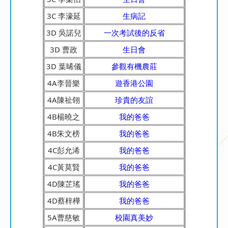
3C 李濠延
生病記
3D 吳諾兒
一次考試後的反省
3D 曹政
生日會
3D 葉晞儀
參觀有機農莊
4A李晉樂
遊香港公園
4A陳祉翎
珍貴的友誼
4B楊曉之
我的爸爸
4B朱文榜
我的爸爸
4C彭允浠
我的爸爸
4C黃莫賢
我的爸爸
4D陳芷瑤
我的爸爸
4D蔡梓樺
我的爸爸
5A曹慈敏
校園真美妙