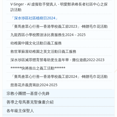
V-Singer - Al 虛擬歌手變真人 - 明愛鄭承峰長者社區中心之探
訪活動
「深水埗區社區植樹日2024」
「賽馬會眾心行善—香港學校義工節2023」-轉贈毛巾花活動
九龍西區小學校際游泳比賽服務生2024－2025
幼稚園中國文化活動日義工服務
救世軍蘇屋幼稚園之英文活動日義工服務
深水埗區滅罪體育禁毒助更生嘉年華 - 攤位遊戲2022-2023
******快將推出之義工活動******
「賽馬會眾心行善—香港學校義工節2024」-轉贈毛巾花活動
慈善花卉義賣籌款2024-2025
宗教小團體—基督小先鋒
善導之母馬賽克聖像畫介紹
各年級主保聖人