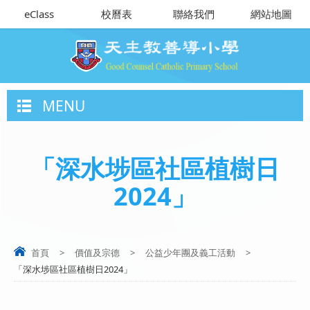
eClass
校曆表
聯絡我們
網站地圖
MENU
「深水埗區社區植樹日
2024」
首頁
>
價值及宗德
>
公益少年團及義工活動
>
「深水埗區社區植樹日2024」