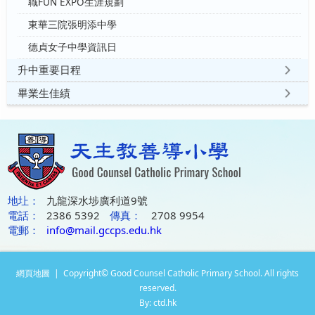
職FUN EXPO生涯規劃
東華三院張明添中學
德貞女子中學資訊日
升中重要日程
畢業生佳績
地圵：
九龍深水埗廣利道9號
電話：
2386 5392
傳真：
2708 9954
電郵：
info@mail.gccps.edu.hk
網頁地圖
| Copyright© Good Counsel Catholic Primary School. All rights
reserved.
By: ctd.hk