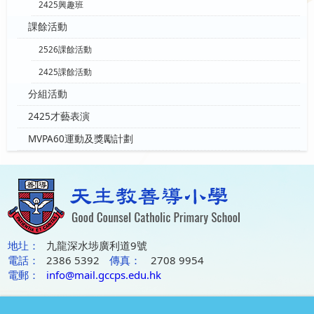
2425興趣班
課餘活動
2526課餘活動
2425課餘活動
分組活動
2425才藝表演
MVPA60運動及獎勵計劃
地圵：
九龍深水埗廣利道9號
電話：
2386 5392
傳真：
2708 9954
電郵：
info@mail.gccps.edu.hk