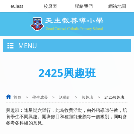
eClass
校曆表
聯絡我們
網站地圖
MENU
2425興趣班
首頁
>
學生成長
>
活動組
>
興趣班
>
2425興趣班
興趣班︰逢星期六舉行，此為收費活動，由外聘導師任教，培
養學生不同興趣。開班數目和種類能兼顧每一個級別，同時會
參考各科組的意見。