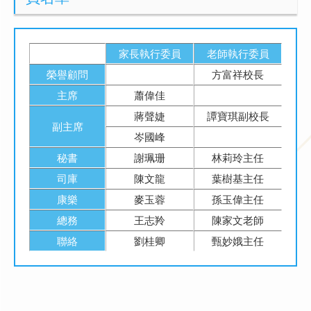
家長執行委員
老師執行委員
榮譽顧問
方富祥校長
主席
蕭偉佳
蔣聲婕
譚寶琪副校長
副主席
岑國峰
秘書
謝珮珊
林莉玲主任
司庫
陳文龍
葉樹基主任
康樂
麥玉蓉
孫玉偉主任
總務
王志羚
陳家文老師
聯絡
劉桂卿
甄妙娥主任