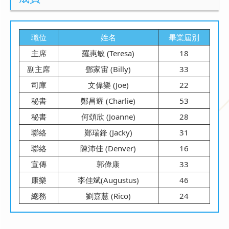
職位
姓名
畢業屆別
主席
羅惠敏 (Teresa)
18
副主席
鄧家宙 (Billy)
33
司庫
文偉樂 (Joe)
22
秘書
鄭昌耀 (Charlie)
53
秘書
何頌欣 (Joanne)
28
聯絡
鄭瑞鋒 (Jacky)
31
聯絡
陳沛佳 (Denver)
16
宣傳
郭偉康
33
康樂
李佳斌(Augustus)
46
總務
劉嘉慧 (Rico)
24