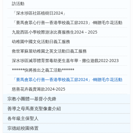
訪活動
「深水埗區社區植樹日2024」
「賽馬會眾心行善—香港學校義工節2023」-轉贈毛巾花活動
九龍西區小學校際游泳比賽服務生2024－2025
幼稚園中國文化活動日義工服務
救世軍蘇屋幼稚園之英文活動日義工服務
深水埗區滅罪體育禁毒助更生嘉年華 - 攤位遊戲2022-2023
******快將推出之義工活動******
「賽馬會眾心行善—香港學校義工節2024」-轉贈毛巾花活動
慈善花卉義賣籌款2024-2025
宗教小團體—基督小先鋒
善導之母馬賽克聖像畫介紹
各年級主保聖人
宗德組校園佈置