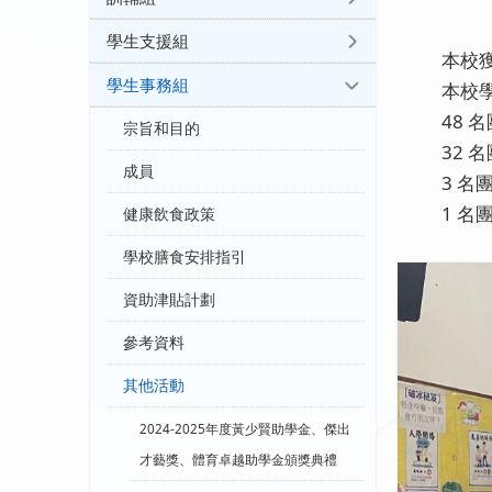
學生支援組
本校
學生事務組
本校
48
宗旨和目的
32
成員
3 
1 
健康飲食政策
學校膳食安排指引
資助津貼計劃
參考資料
其他活動
2024-2025年度黃少賢助學金、傑出
才藝獎、體育卓越助學金頒獎典禮