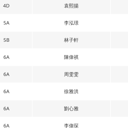
4D
袁熙揚
5A
李泓璟
5B
林子軒
6A
陳偉祺
6A
周雯雯
6A
徐雅洪
6A
劉心雅
6A
李偉琛