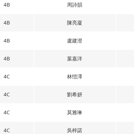
4B
周詩韻
4B
陳亮凝
4B
盧建澄
4B
葉嘉洋
4C
林愷澤
4C
劉希妍
4C
莫雅琳
4C
吳梓諾