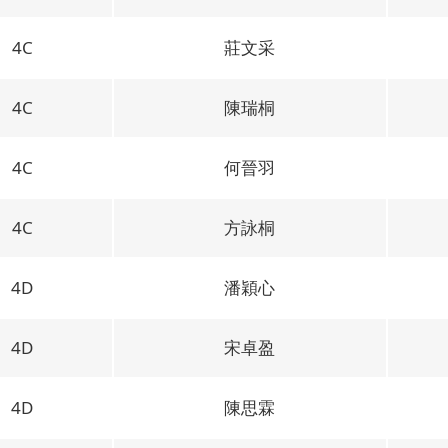
4C
莊文采
4C
陳瑞桐
4C
何晉羽
4C
方詠桐
4D
潘穎心
4D
宋卓盈
4D
陳思霖