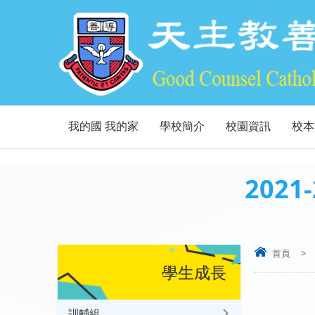
我的國 我的家
學校簡介
校園資訊
校本
202
首頁
>
學生成長
訓輔組