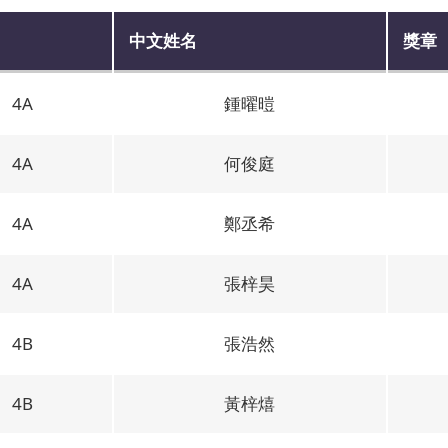
中文姓名
獎章
4A
鍾曜暟
4A
何俊庭
4A
鄭丞希
4A
張梓昊
4B
張浩然
4B
黃梓熺