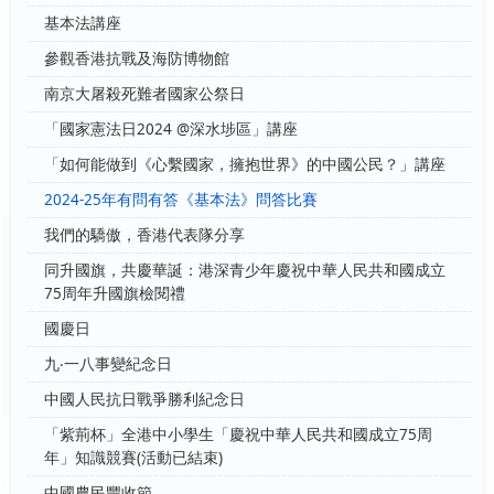
基本法講座
參觀香港抗戰及海防博物館
南京大屠殺死難者國家公祭日
「國家憲法日2024 @深水埗區」講座
「如何能做到《心繫國家，擁抱世界》的中國公民？」講座
2024-25年有問有答《基本法》問答比賽
我們的驕傲，香港代表隊分享
同升國旗，共慶華誕：港深青少年慶祝中華人民共和國成立
75周年升國旗檢閱禮
國慶日
九‧一八事變紀念日
中國人民抗日戰爭勝利紀念日
「紫荊杯」全港中小學生「慶祝中華人民共和國成立75周
年」知識競賽(活動已結束)
中國農民豐收節