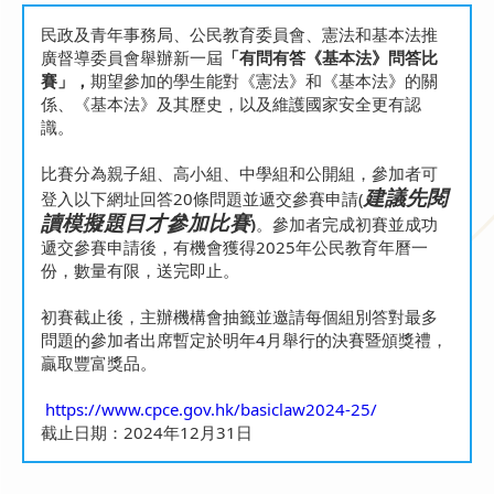
民政及青年事務局、公民教育委員會、憲法和基本法推
廣督導委員會舉辦新一屆
「有問有答《基本法》問答比
賽」，
期望參加的學生能對《憲法》和《基本法》的關
係、《基本法》及其歷史，以及維護國家安全更有認
識。
比賽分為親子組、高小組、中學組和公開組，參加者可
建議先閱
登入以下網址回答20條問題並遞交參賽申請(
讀
模擬題目才參加比賽
)
。參加者完成初賽並成功
遞交參賽申請後，有機會獲得2025年公民教育年曆一
份，數量有限，送完即止。
初賽截止後，主辦機構會抽籤並邀請每個組別答對最多
問題的參加者出席暫定於明年4月舉行的決賽暨頒獎禮，
贏取豐富獎品。
https://www.cpce.gov.hk/basiclaw2024-25/
截止日期：2024年12月31日