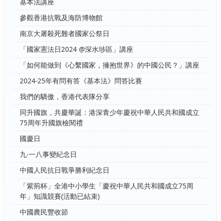
基本法講座
參觀香港抗戰及海防博物館
南京大屠殺死難者國家公祭日
「國家憲法日2024 @深水埗區」講座
「如何能做到《心繫國家，擁抱世界》的中國公民？」講座
2024-25年有問有答《基本法》問答比賽
我們的驕傲，香港代表隊分享
同升國旗，共慶華誕：港深青少年慶祝中華人民共和國成立
75周年升國旗檢閱禮
國慶日
九‧一八事變紀念日
中國人民抗日戰爭勝利紀念日
「紫荊杯」全港中小學生「慶祝中華人民共和國成立75周
年」知識競賽(活動已結束)
中國農民豐收節