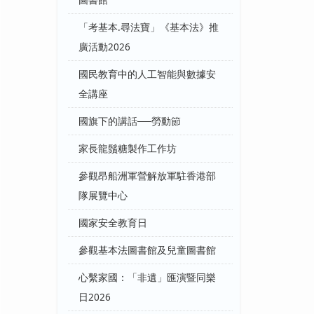
圖書館
「考基本.尋法寶」《基本法》推
廣活動2026
國民教育中的人工智能與數據安
全講座
國旗下的講話──勞動節
家長龍鬚糖製作工作坊
參觀昂船洲軍營解放軍駐香港部
隊展覽中心
國家安全教育日
參觀基本法圖書館及兒童圖書館
心繫家國：「非遺」匯演暨同樂
日2026