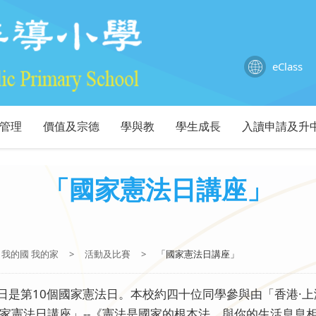
eClass
管理
價值及宗德
學與教
學生成長
入讀申請及升
「國家憲法日講座」
我的國 我的家
>
活動及比賽
>
「國家憲法日講座」
4日是第10個國家憲法日。本校約四十位同學參與由「香港·
家憲法日講座」--《憲法是國家的根本法 與你的生活息息