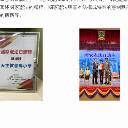
闡述國家憲法的精粹、國家憲法與基本法構成特區的憲制秩
的機遇等。