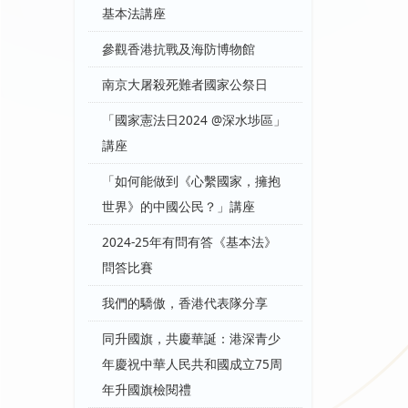
基本法講座
參觀香港抗戰及海防博物館
南京大屠殺死難者國家公祭日
「國家憲法日2024 @深水埗區」
講座
「如何能做到《心繫國家，擁抱
世界》的中國公民？」講座
2024-25年有問有答《基本法》
問答比賽
我們的驕傲，香港代表隊分享
同升國旗，共慶華誕：港深青少
年慶祝中華人民共和國成立75周
年升國旗檢閱禮