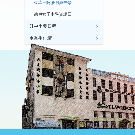
東華三院張明添中學
德貞女子中學資訊日
升中重要日程
畢業生佳績