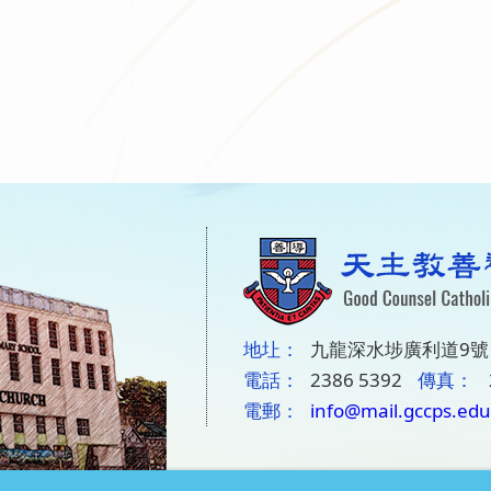
地圵：
九龍深水埗廣利道9號
電話：
2386 5392
傳真：
電郵：
info@mail.gccps.edu