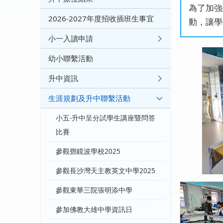
為了加強
2026-2027年度招收插班生事宜
動，讓學
小一入讀申請
幼小聯繫活動
升中資訊
生涯規劃及升中聯繫活動
小五-升中呈分試學生講座暨問答
比賽
參觀鄧鏡波學校2025
參觀長沙灣天主教英文中學2025
參觀東華三院張明添中學
參加佛教大雄中學資訊日