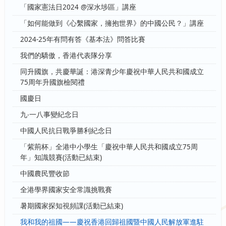
「國家憲法日2024 @深水埗區」講座
「如何能做到《心繫國家，擁抱世界》的中國公民？」講座
2024-25年有問有答《基本法》問答比賽
我們的驕傲，香港代表隊分享
同升國旗，共慶華誕：港深青少年慶祝中華人民共和國成立
75周年升國旗檢閱禮
國慶日
九‧一八事變紀念日
中國人民抗日戰爭勝利紀念日
「紫荊杯」全港中小學生「慶祝中華人民共和國成立75周
年」知識競賽(活動已結束)
中國農民豐收節
全港學界國家安全常識挑戰賽
暑期國家探知視頻課(活動已結束)
我和我的祖國——慶祝香港回歸祖國暨中國人民解放軍進駐