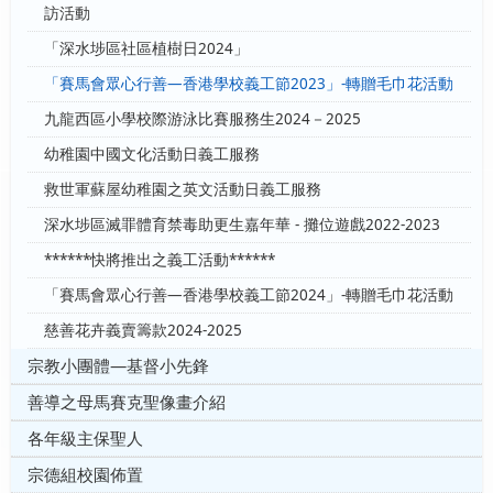
訪活動
「深水埗區社區植樹日2024」
「賽馬會眾心行善—香港學校義工節2023」-轉贈毛巾花活動
九龍西區小學校際游泳比賽服務生2024－2025
幼稚園中國文化活動日義工服務
救世軍蘇屋幼稚園之英文活動日義工服務
深水埗區滅罪體育禁毒助更生嘉年華 - 攤位遊戲2022-2023
******快將推出之義工活動******
「賽馬會眾心行善—香港學校義工節2024」-轉贈毛巾花活動
慈善花卉義賣籌款2024-2025
宗教小團體—基督小先鋒
善導之母馬賽克聖像畫介紹
各年級主保聖人
宗德組校園佈置