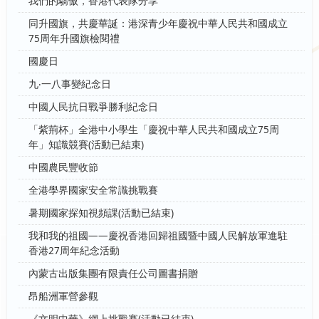
我們的驕傲，香港代表隊分享
同升國旗，共慶華誕：港深青少年慶祝中華人民共和國成立
75周年升國旗檢閱禮
國慶日
九‧一八事變紀念日
中國人民抗日戰爭勝利紀念日
「紫荊杯」全港中小學生「慶祝中華人民共和國成立75周
年」知識競賽(活動已結束)
中國農民豐收節
全港學界國家安全常識挑戰賽
暑期國家探知視頻課(活動已結束)
我和我的祖國——慶祝香港回歸祖國暨中國人民解放軍進駐
香港27周年紀念活動
內蒙古出版集團有限責任公司圖書捐贈
昂船洲軍營參觀