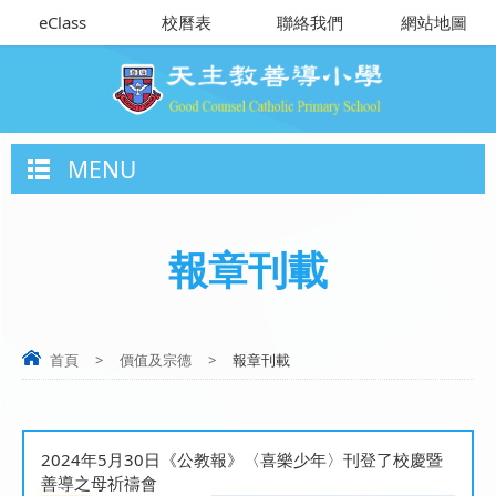
eClass
校曆表
聯絡我們
網站地圖
MENU
報章刊載
首頁
>
價值及宗德
>
報章刊載
2024年5月30日《公教報》〈喜樂少年〉刊登了校慶暨
善導之母祈禱會