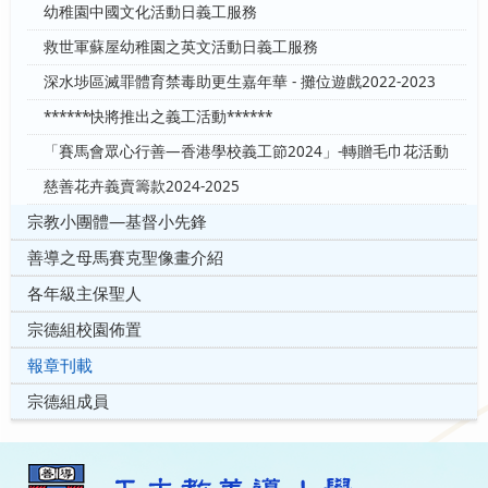
幼稚園中國文化活動日義工服務
救世軍蘇屋幼稚園之英文活動日義工服務
深水埗區滅罪體育禁毒助更生嘉年華 - 攤位遊戲2022-2023
******快將推出之義工活動******
「賽馬會眾心行善—香港學校義工節2024」-轉贈毛巾花活動
慈善花卉義賣籌款2024-2025
宗教小團體—基督小先鋒
善導之母馬賽克聖像畫介紹
各年級主保聖人
宗德組校園佈置
報章刊載
宗德組成員