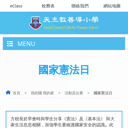
eClass
校曆表
聯絡我們
網站地圖
MENU
國家憲法日
首頁
>
我的國 我的家
>
活動及比賽
>
國家憲法日
方校長於早會時與學生分享《憲法》及《基本法》 與大
家生活息息相關，加強學生要維護國家安全的認識
。
此