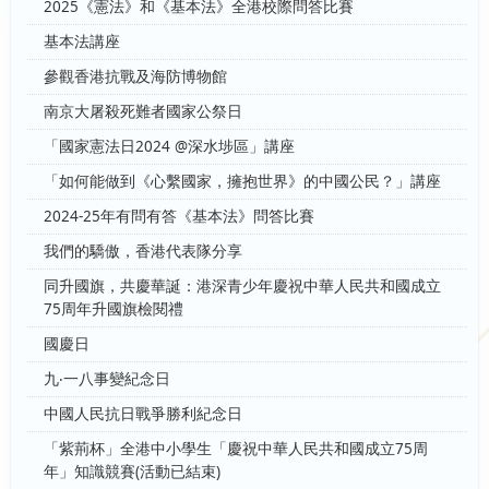
2025《憲法》和《基本法》全港校際問答比賽
基本法講座
參觀香港抗戰及海防博物館
南京大屠殺死難者國家公祭日
「國家憲法日2024 @深水埗區」講座
「如何能做到《心繫國家，擁抱世界》的中國公民？」講座
2024-25年有問有答《基本法》問答比賽
我們的驕傲，香港代表隊分享
同升國旗，共慶華誕：港深青少年慶祝中華人民共和國成立
75周年升國旗檢閱禮
國慶日
九‧一八事變紀念日
中國人民抗日戰爭勝利紀念日
「紫荊杯」全港中小學生「慶祝中華人民共和國成立75周
年」知識競賽(活動已結束)