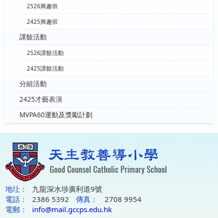
2526興趣班
2425興趣班
課餘活動
2526課餘活動
2425課餘活動
分組活動
2425才藝表演
MVPA60運動及獎勵計劃
地圵：
九龍深水埗廣利道9號
電話：
2386 5392
傳真：
2708 9954
電郵：
info@mail.gccps.edu.hk