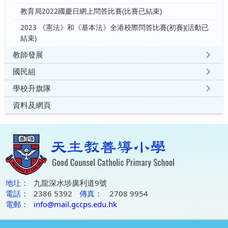
教育局2022國慶日網上問答比賽(比賽已結束)
2023 《憲法》和《基本法》全港校際問答比賽(初賽)(活動已
結束)
教師發展
國民組
學校升旗隊
資料及網頁
地圵：
九龍深水埗廣利道9號
電話：
2386 5392
傳真：
2708 9954
電郵：
info@mail.gccps.edu.hk