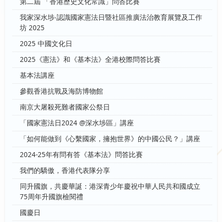
第二屆 「香港歷史文化常識」問答比賽
我家深水埗‧認識國家憲法日暨社區推廣法治教育展覽及工作
坊 2025
2025 中國文化日
2025《憲法》和《基本法》全港校際問答比賽
基本法講座
參觀香港抗戰及海防博物館
南京大屠殺死難者國家公祭日
「國家憲法日2024 @深水埗區」講座
「如何能做到《心繫國家，擁抱世界》的中國公民？」講座
2024-25年有問有答《基本法》問答比賽
我們的驕傲，香港代表隊分享
同升國旗，共慶華誕：港深青少年慶祝中華人民共和國成立
75周年升國旗檢閱禮
國慶日