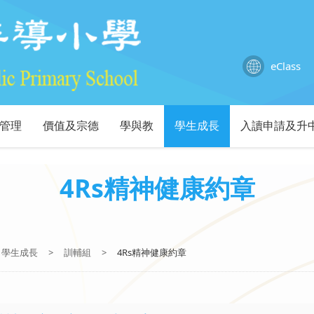
eClass
管理
價值及宗德
學與教
學生成長
入讀申請及升
4Rs精神健康約章
學生成長
>
訓輔組
>
4Rs精神健康約章