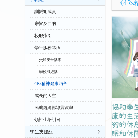
《4R
訓輔組成員
宗旨及目的
校服指引
學生服務隊伍
交通安全隊隊
學校風紀隊
4Rs精神健康約章
成長的天空
民航處總部導賞教學
領袖生培訓日
學生支援組