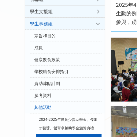
2025
學生支援組
生動的例
參與，踴
學生事務組
宗旨和目的
成員
健康飲食政策
學校膳食安排指引
資助津貼計劃
參考資料
其他活動
2024-2025年度黃少賢助學金、傑出
才藝獎、體育卓越助學金頒獎典禮