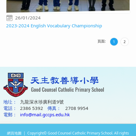
26/01/2024
2023-2024 English Vocabulary Championship
頁面:
1
2
地圵：
九龍深水埗廣利道9號
電話：
2386 5392
傳真：
2708 9954
電郵：
info@mail.gccps.edu.hk
網頁地圖
| Copyright© Good Counsel Catholic Primary School. All rights