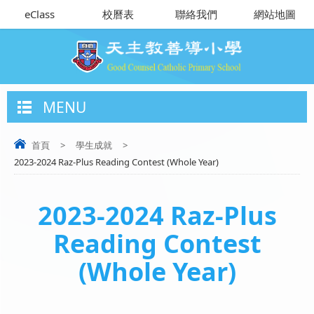
eClass
校曆表
聯絡我們
網站地圖
MENU
首頁
>
學生成就
>
2023-2024 Raz-Plus Reading Contest (Whole Year)
2023-2024 Raz-Plus
Reading Contest
(Whole Year)