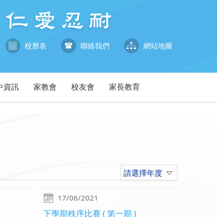
校曆表
聯絡我們
網站地圖
中資訊
家教會
校友會
家長教育
請選擇年度
17/06/2021
下學期秩序比賽 ( 第一期 )