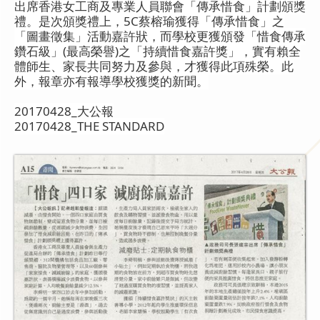
出席香港女工商及專業人員聯會「傳承惜食」計劃頒獎
禮。是次頒獎禮上，5C蔡榕瑜獲得「傳承惜食」之
「圖畫徵集」活動嘉許狀，而學校更獲頒發「惜食傳承
鑽石級」(最高榮譽)之「持續惜食嘉許獎」，實有賴全
體師生、家長共同努力及參與，才獲得此項殊榮。此
外，報章亦有報導學校獲獎的新聞。
20170428_大公報
20170428_THE STANDARD