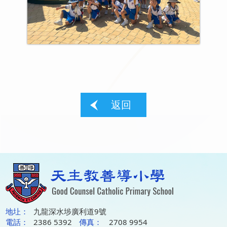
返回
地圵：
九龍深水埗廣利道9號
電話：
2386 5392
傳真：
2708 9954