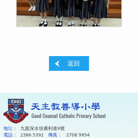
返回
地圵：
九龍深水埗廣利道9號
電話：
2386 5392
傳真：
2708 9954