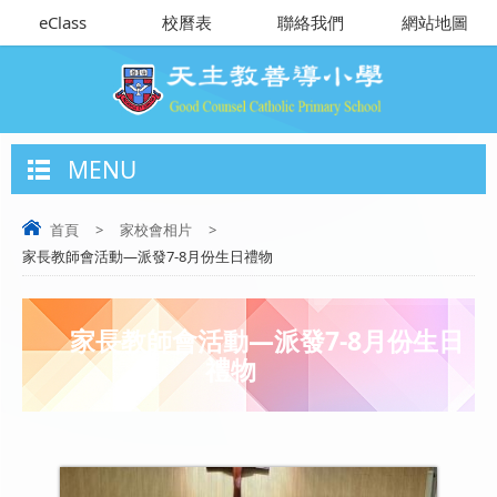
eClass
校曆表
聯絡我們
網站地圖
MENU
首頁
>
家校會相片
>
家長教師會活動—派發7-8月份生日禮物
家長教師會活動—派發7-8月份生日
禮物