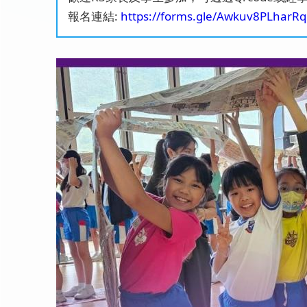
報名連結:
https://forms.gle/Awkuv8PLharR