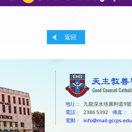
返回
地圵：
九龍深水埗廣利道9號
電話：
2386 5392
傳真：
電郵：
info@mail.gccps.edu