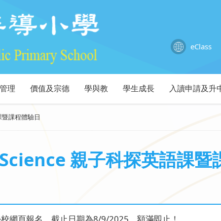
eClass
管理
價值及宗德
學與教
學生成長
入讀申請及升
探英語課暨課程體驗日
 & Science 親子科探英語
校網頁報名，截止日期為8/9/2025，額滿即止！