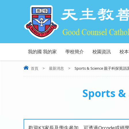
我的國 我的家
學校簡介
校園資訊
校本
首頁
>
最新消息
>
Sports & Science 親子科
Sports
歡迎K3家長及學生參加，可透過Qrcode或經學