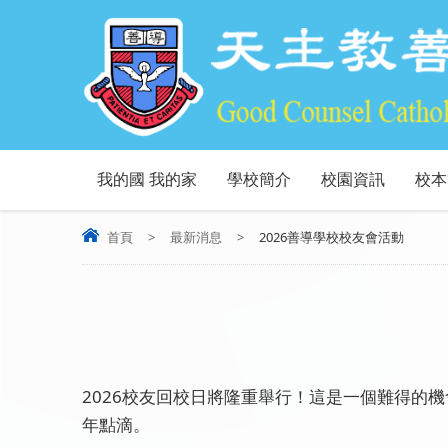
我的國 我的家
學校簡介
校園資訊
校本
首頁
>
最新消息
>
2026善導學校校友會活動
2026校友回校日將隆重舉行！這是一個難得的
年點滴。