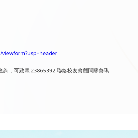
A/viewform?usp=header
可致電 23865392 聯絡校友會顧問關善琪