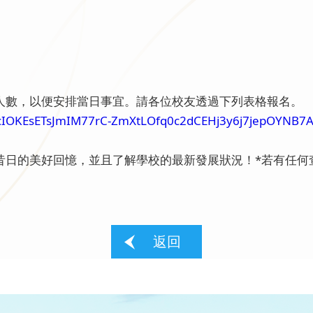
人數，以便安排當日事宜。請各位校友透過下列表格報名。
LScIOKEsETsJmIM77rC-ZmXtLOfq0c2dCEHj3y6j7jepOYNB7
的美好回憶，並且了解學校的最新發展狀況！*若有任何查詢，
返回