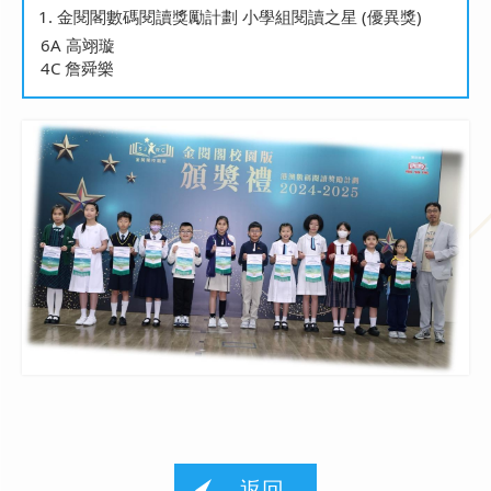
金閱閣數碼閱讀獎勵計劃 小學組閱讀之星 (優異獎)
6A 高翊璇
4C 詹舜樂
返回