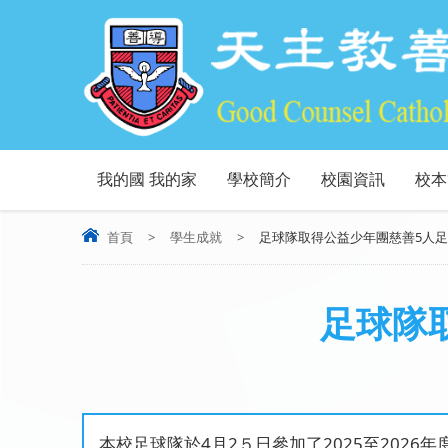
我的國 我的家
學校簡介
校園資訊
校本
首頁
>
學生成就
>
足球隊取得公益少年團慈善5人
足球隊
本校足球隊於4月2５日參加了2025至20