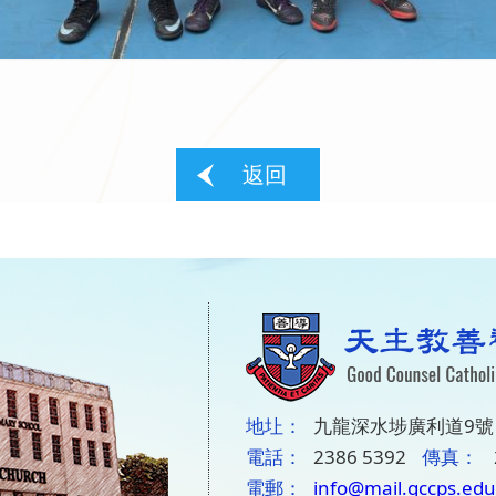
返回
地圵：
九龍深水埗廣利道9號
電話：
2386 5392
傳真：
電郵：
info@mail.gccps.edu