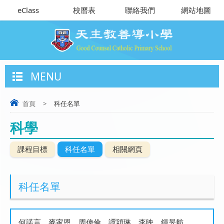
eClass
校曆表
聯絡我們
網站地圖
MENU
首頁
>
科任名單
科學
課程目標
科任名單
相關網頁
科任名單
何諾言、麥家恩、周偉倫、譚穎琳、李映、鍾旻舫