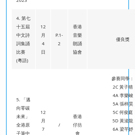
2023
4. 第七
十五屆
12
香港
中文詩
月
P.1-
音樂
優良獎
詞集誦
4
2
朗誦
比賽
日
協會
(粵語)
參賽同學：
2C 黃子晴
4A 李樂峻
5. 「邁
5A 張梓昊
向零碳
12
5C 何俊庭
未來」
香港
月
5D 黃浚龍
全港原
/
仔坊
7
6A 梁芊妤
子筆中
會