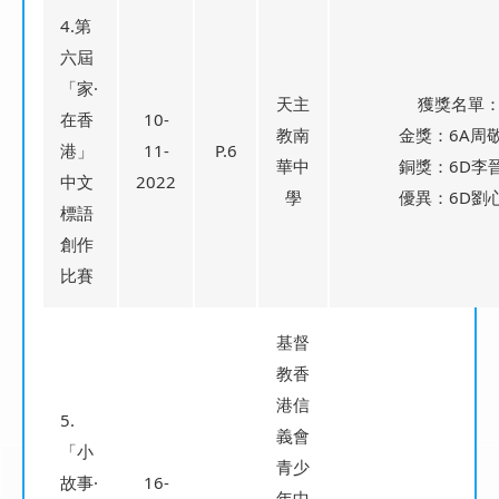
4.第
六屆
「家·
天主
獲獎名單
在香
10-
教南
金獎：6A周
港」
11-
P.6
華中
銅獎：6D李
中文
2022
學
優異：6D劉
標語
創作
比賽
基督
教香
港信
5.
義會
「小
青少
故事·
16-
年中