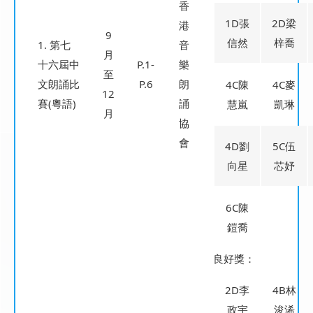
香
1D張
2D梁
港
9
信然
梓喬
1. 第七
音
月
十六屆中
P.1-
樂
至
文朗誦比
P.6
朗
4C陳
4C麥
12
賽(粵語)
誦
慧嵐
凱琳
月
協
會
4D劉
5C伍
向星
芯妤
6C陳
鎧喬
良好獎：
2D李
4B林
政宇
浚浠