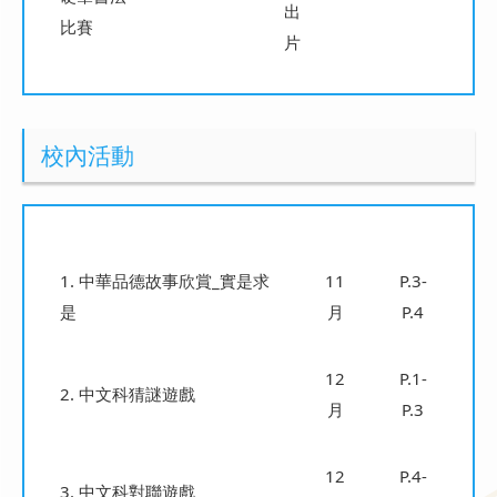
出
比賽
片
校內活動
1. 中華品德故事欣賞_實是求
11
P.3-
是
月
P.4
12
P.1-
2. 中文科猜謎遊戲
月
P.3
12
P.4-
3. 中文科對聯遊戲