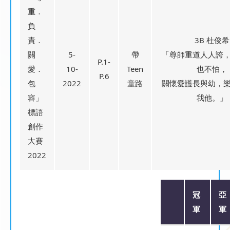
重．
負
責．
3B 杜俊希
關
5-
帶
「尊師重道人人誇
P.1-
愛．
10-
Teen
也不怕，
P.6
包
2022
童路
關懷愛護長與幼，
容」
我他。」
標語
創作
大賽
2022
冠
亞
軍
軍