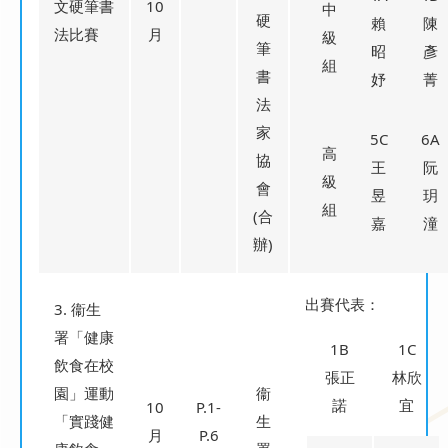
文硬筆書
10
中
硬
賴
陳
法比賽
月
級
筆
昭
彥
組
書
妤
菁
法
家
5C
6A
高
協
王
阮
級
會
昱
玥
組
(合
嘉
潼
辦)
出賽代表：
3. 衞生
署「健康
1B
1C
飲食在校
張正
林欣
園」運動
衞
諾
宜
10
P.1-
「實踐健
生
月
P.6