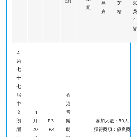
辦)
昱
芝
6
組
嘉
榕
2.
第
七
十
七
屆
香
中
港
文
11
音
朗
月
P.3-
樂
參加人數：50人
誦
20
P.4
朗
獲得獎項：優良獎