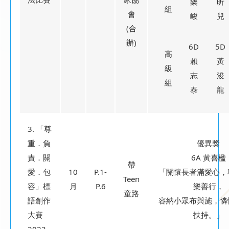
樂
昕
組
會
峻
兒
(合
辦)
6D
5D
高
賴
黃
級
志
浚
組
泰
龍
3. 「尊
重．負
優異獎
責．關
6A 黃喜楹
帶
愛．包
10
P.1-
「關懷長者滿愛心，
Teen
容」標
月
P.6
樂善行，
童路
語創作
容納小眾布與施，憐
大賽
扶持。」