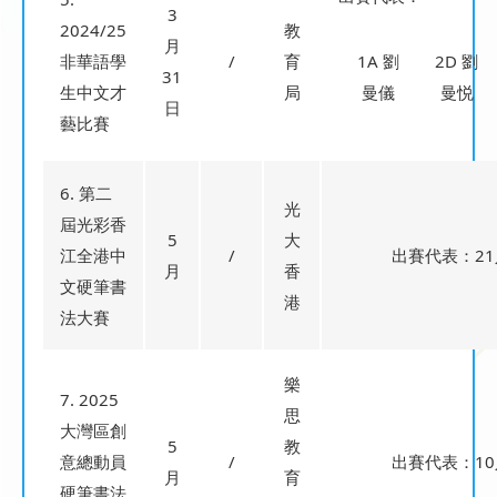
3
2024/25
教
月
非華語學
/
育
1A 劉
2D 劉
31
生中文才
局
曼儀
曼悦
日
藝比賽
6. 第二
光
屆光彩香
5
大
江全港中
/
出賽代表：21
月
香
文硬筆書
港
法大賽
樂
7. 2025
思
大灣區創
5
教
意總動員
/
出賽代表：10
月
育
硬筆書法