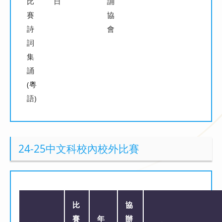
比
日
誦
賽
協
詩
會
詞
集
誦
(粵
語)
24-25中文科校內校外比賽
比
協
賽
年
辦