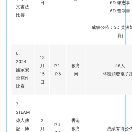
日
6D 賴志泰
文書法
6D 曾鴻善
比賽
成績公佈：5D 黃浚
賽)
6.
12
2024
月
P.1-
教育
46人
國家安
15
P.6
局
將獲頒發電子
全寫作
日
比賽
7.
STEAM
偉人傳
2
香港
P.4-
記．博
月
教育
成績有待公