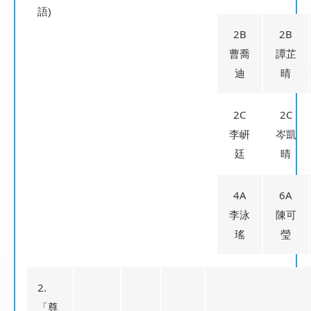
語)
2B
2B
曹喬
譚芷
迪
晴
2C
2C
李岍
岑凱
廷
晴
4A
6A
李泳
陳可
瑤
瑩
2.
「尊