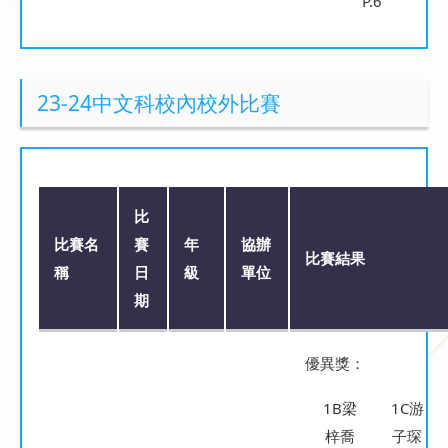
P.6
23-24中文科校內校外比賽
比
比賽名
賽
年
協辦
比賽結果
稱
日
級
單位
期
優異獎：
1B梁
1C游
梓喬
子琛