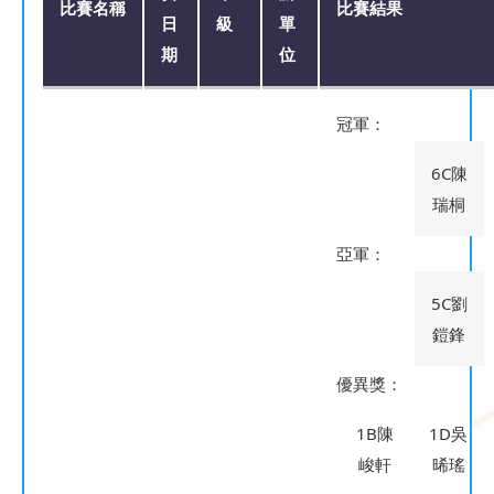
比賽名稱
比賽結果
日
級
單
期
位
冠軍：
6C陳
瑞桐
亞軍：
5C劉
鎧鋒
優異獎：
1B陳
1D吳
峻軒
晞瑤