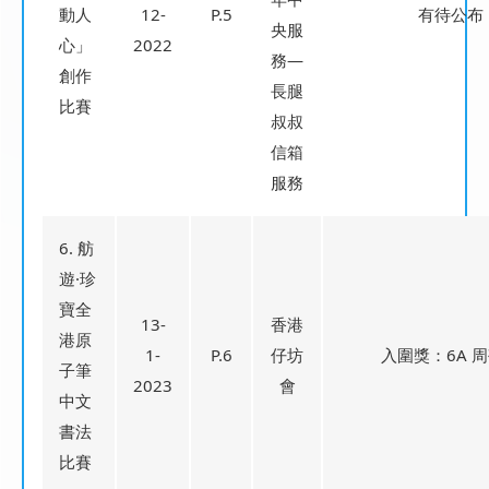
動人
12-
P.5
有待公布
央服
心」
2022
務—
創作
長腿
比賽
叔叔
信箱
服務
6. 舫
遊·珍
寶全
13-
香港
港原
1-
P.6
仔坊
入圍獎：6A 
子筆
2023
會
中文
書法
比賽