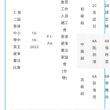
教育
2C
2B
工作
初
3. 第
吳
譚
人員
級
二屆
諾
芷
總工
組
香港
兒
晴
會
中小
10-
P.1-
香港
學中
10-
4A
4A
P.6
硬筆
中
英文
2022
阮
張
書法
級
硬筆
玥
梓
家協
組
書法
潼
昊
會
比賽
(合
6A
6B
辦)
高
邵
李
級
海
雅
組
澄
欣