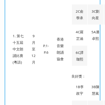
2C俞
3C劉
學承
向星
4C羅
5A潘
1. 第七
9
芷涵
卓熙
香港
十五屆
月
P.1-
音樂
中文朗
至
P.6
朗誦
6C譚
誦比賽
12
協會
珈熙
(粵語)
月
良好獎：
1B李
3B陳
政宇
慧嵐