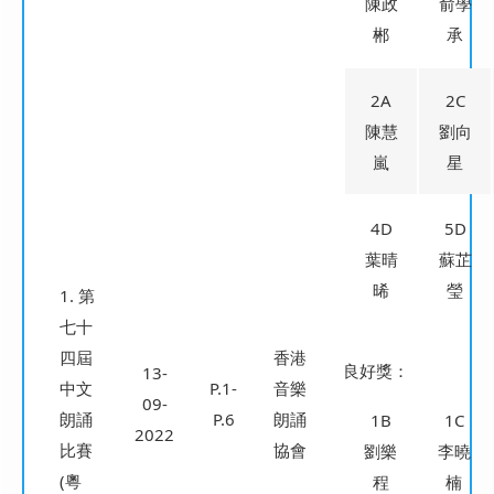
陳政
俞學
郴
承
2A
2C
陳慧
劉向
嵐
星
4D
5D
葉晴
蘇芷
晞
瑩
1. 第
七十
四屆
香港
良好獎：
13-
中文
P.1-
音樂
09-
朗誦
P.6
朗誦
1B
1C
2022
比賽
協會
劉樂
李曉
(粵
程
楠