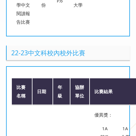
P.6
學中文
份
大學
閱讀報
告比賽
22-23中文科校內校外比賽
比賽
年
協辦
日期
比賽結果
名稱
級
單位
優異獎：
1A
1A