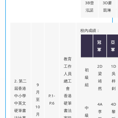
3B曾
3D麥
泓諾
凱琳
校內成績：
冠
亞
軍
軍
教育
工作
2D
1D
初
人員
梁
吳
級
2. 第二
總工
靖
梓
9
組
屆香港
會
然
釗
月
中小學
P.1-
香港
至
中英文
P.6
硬筆
4A
4D
10
中
硬筆書
書法
李
黎
月
級
法比賽
家協