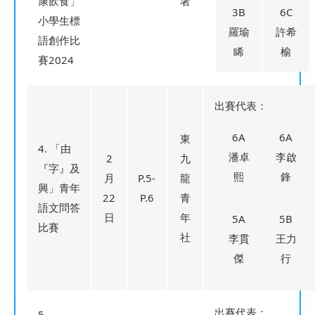
康飲食」
署
3B
6C
小學生標
羅瑜
許希
語創作比
睎
榆
賽2024
出賽代表：
6A
6A
東
4. 「由
潘卓
李啟
2
九
『字』及
熙
鋒
月
P.5-
龍
興」青年
22
P.6
青
語文問答
日
年
5A
5B
比賽
社
李貫
王力
傑
行
出賽代表：
5.