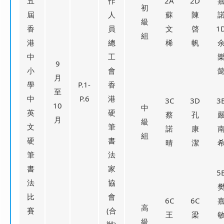
五
作
2A
2D
初
屆
人
蘇
陳
級
香
員
文
啓
1
組
港
總
桸
帆
中
工
9
小
會
月
學
P.1-
香
至
中
P.6
港
3C
3D
3
10
中
英
硬
蔡
孔
月
級
文
筆
諾
康
組
硬
書
晴
潔
筆
法
書
家
5
法
協
比
會
6C
6C
高
賽
(合
王
梁
級