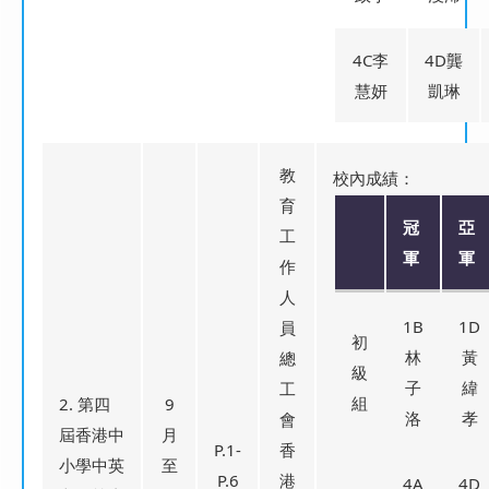
4C李
4D龔
慧妍
凱琳
教
校內成績：
育
冠
亞
工
軍
軍
作
人
1B
1D
員
初
林
黃
總
級
子
緯
工
組
2. 第四
9
洛
孝
會
屆香港中
月
P.1-
香
小學中英
至
P.6
港
4A
4D