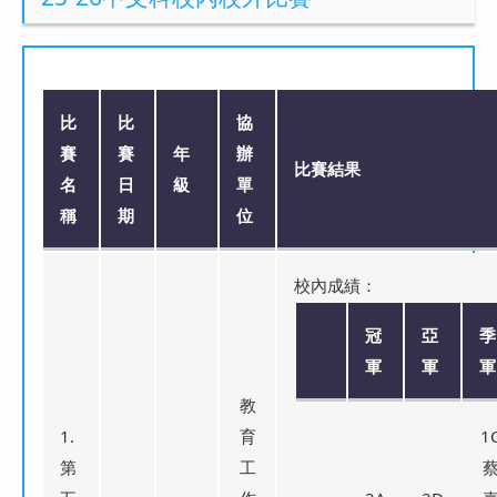
比
比
協
賽
賽
年
辦
比賽結果
名
日
級
單
稱
期
位
校內成績：
冠
亞
季
軍
軍
軍
教
1.
育
1
第
工