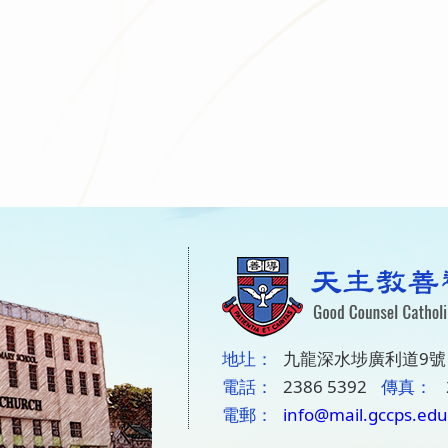
地圵：
九龍深水埗廣利道9號
電話：
2386 5392
傳真：
電郵：
info@mail.gccps.edu