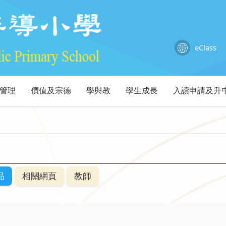
eClass
管理
價值及宗德
學與教
學生成長
入讀申請及升
品
相關網頁
教師