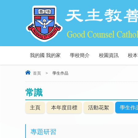
我的國 我的家
學校簡介
校園資訊
校本
首頁
>
學生作品
常識
主頁
本年度目標
活動花絮
學生作
專題研習