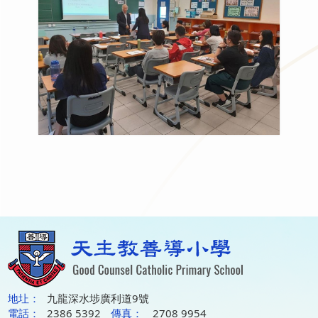
地圵：
九龍深水埗廣利道9號
電話：
2386 5392
傳真：
2708 9954