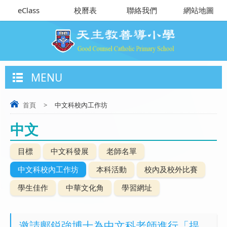
eClass
校曆表
聯絡我們
網站地圖
MENU
首頁
>
中文科校內工作坊
中文
目標
中文科發展
老師名單
中文科校內工作坊
本科活動
校內及校外比賽
學生佳作
中華文化角
學習網址
邀請鄺鋭強博士為中文科老師進行「提