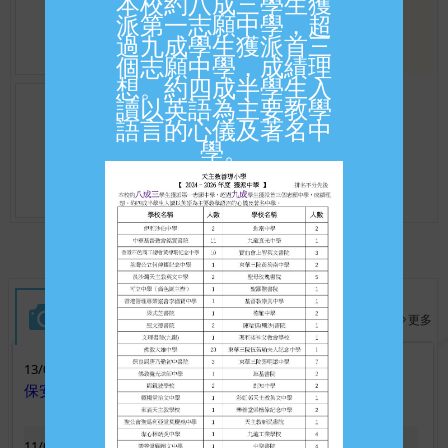
本校約八成三學生獲
派第一志願中學，超
過九成學生獲派首三
個志願中學，成績理
想。約四成半學生入
11/05/2026
讀以英語為主要教學
語言的心儀及著名中
招收二六至二七年度插班生
學。
學校活動
學生成就
更多
更多
13/07/2026
17/07/2026
保安局免費到校國家安全互動劇場《校園食神大賽》
七十七屆香港學校朗誦節
11/07/2026
05/07/2026