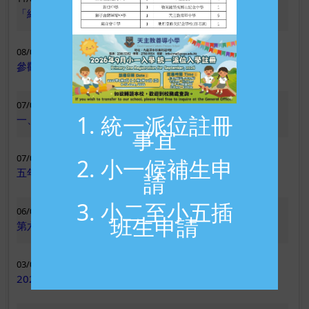
「綠保保惜碳Fun Day」活動
第八屆全港學界跳繩比賽
08/07/2026
23/05/2026
參觀香港故宮文化博物館
港台電視202526學年「心繫家國」聯校國民教育活動巡禮
學生主持
07/07/2026
1. 統一派位註冊
一、二年級劍擊體驗日
21/05/2026
事宜
公益少年團「環保為公益」籌款獎項及團員獎勵計劃獎項
(2025-2026)
07/07/2026
2. 小一候補生申
五年級參觀基本法圖書館及兒童圖書館
請
20/05/2026
第二十八屆「常識百搭」小學STEAM探究展覽
3. 小二至小五插
06/07/2026
班生申請
第六十六屆畢業生茶會
20/05/2026
第二十八屆「常識百搭」小學STEAM探究展覽
03/07/2026
2025 - 2026 結業禮
15/05/2026
香港傑出學生運動員獎