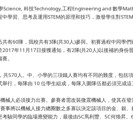
nce, 科技Technology,工程Engineering and 數
學習、思考及運用STEM的原理和技巧，激發學生對STEM
共有60隊，我校共有3隊(共30人)參與。初賽過程中同學
17年11月17日接獲通知，有2隊(共20人)以後補的身份晉
備賽。
，共570人。中、小學的三項鐵人賽均有不同的難度，包括
舉行，每隊由 10 位學生組成，每隊入圍隊伍都必須完成
隻機械人必須接力出賽。參賽者需改裝微震機械人，使其在發
圈。賽事將以機械人接力總圈數之多寡以決定該項目的金、銀
考驗同學的臨場應變能力，最後由5C馬利豐、5C何煥昇、6