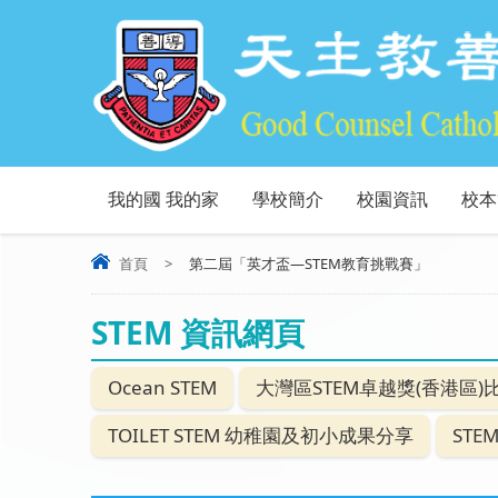
我的國 我的家
學校簡介
校園資訊
校本
首頁
>
第二屆「英才盃—STEM教育挑戰賽」
STEM 資訊網頁
Ocean STEM
大灣區STEM卓越獎(香港區)
TOILET STEM 幼稚園及初小成果分享
ST