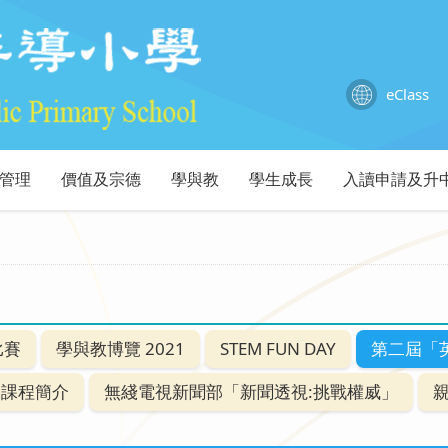
eClass
管理
價值及宗德
學與教
學生成長
入讀申請及升
比賽
學與教博覽 2021
STEM FUN DAY
第二屆「
EM課程簡介
無綫電視新聞部「新聞透視:挑戰權威」