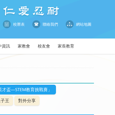
校曆表
聯絡我們
網站地圖
中資訊
家教會
校友會
家長教育
英才盃—STEM教育挑戰賽」
親子王
對外分享