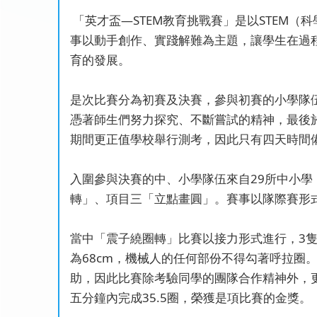
「英才盃—STEM教育挑戰賽」是以STEM（科學Scie
事以動手創作、實踐解難為主題，讓學生在過程中
育的發展。
是次比賽分為初賽及決賽，參與初賽的小學隊伍
憑著師生們努力探究、不斷嘗試的精神，最後於20
期間更正值學校舉行測考，因此只有四天時間
入圍參與決賽的中、小學隊伍來自29所中小學
轉」、項目三「立點畫圓」。賽事以隊際賽形式
當中「震子繞圈轉」比賽以接力形式進行，3
為68cm，機械人的任何部份不得勾著呼拉
助，因此比賽除考驗同學的團隊合作精神外，更
五分鐘內完成35.5圈，榮獲是項比賽的金獎。