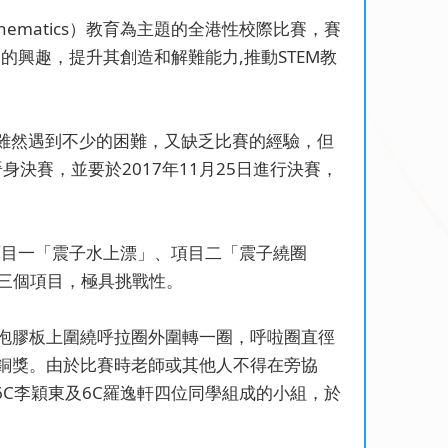
學Mathematics）教育為主題的全港性校際比賽，賽
的興趣，提升其創造和解難能力,推動STEM教
們雖然遇到不少的困難，又缺乏比賽的經驗，但
身決賽，並要於2017年11月25日進行決賽，
項目一「震子水上漂」、項目二「震子繞圈
這三個項目，極具挑戰性。
泡膠板上圍繞呼拉圈外圍轉一圈，呼啦圈直徑
、銅獎。由於比賽時老師或其他人不得在旁協
C李穎東及6C羅逸軒四位同學組成的小組，於